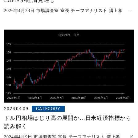
2026年4月23日 市場調査室 室長 チーフアナリスト 溝上孝 ...
2024.04.09
CATEGORY
ドル円相場はじり高の展開か…日米経済指標から
読み解く
2024年4月9日 市場調査室 室長 チーフアナリスト 溝上孝 ド