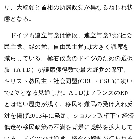
り、大統領と首相の所属政党が異なるねじれ状
態となる。
ドイツも連立与党は惨敗、連立与党3党(社会
民主党、緑の党、自由民主党)は大きく議席を
減らしている。極右政党のドイツのための選択
肢（A f D）が議席獲得数で最大野党の保守、
キリスト教民主・社会同盟(CDU・CSU)に次い
で2位となる見通しだ。A f DはフランスのRN
とは違い歴史が浅く、移民や難民の受け入れ反
対を掲げ2013年に発足、ショルツ政権下で経済
低迷や移民政策の不満を背景に党勢を拡大して
いる。ドイツでは通常、議会の解散が行われる