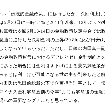
い「伝統的金融政策」に移行したが、次回利上げ
5月30日に一時1.1%と2011年以来、13年ぶ
筆者は次回6月13-14日の金融政策決定会合で
急速に進行した長期金利の上昇(20.8bp)及び円安
しくなっているからだ。ただし、日銀の内田真一副
間の金融政策運営におけるデフレとゼロ金利制約と
にあった場合には金利引き下げによる景気刺激策
来るとは利上げが可能になる世の中が到来したと
内田氏は黒田前総裁の下で企画担当理事として非
マイナス金利解除直前の今年2月にも解除後の金融
場への重要なシグナルだと思っている。