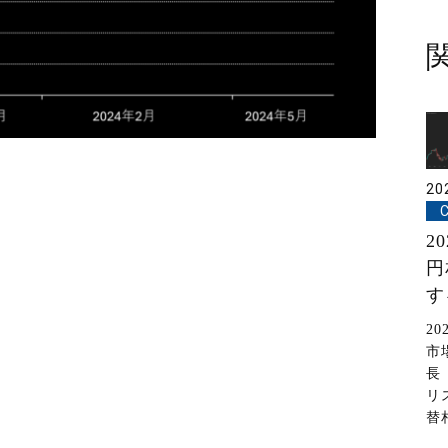
20
2
円
す
20
市
長
リ
替