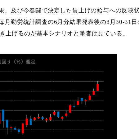
果、及び今春闘で決定した賃上げの給与への反映状
月勤労統計調査の6月分結果発表後の8月30-31日
に引き上げるのが基本シナリオと筆者は見ている。