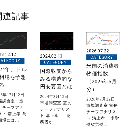
関連記事
2026.07.22
23.12.12
2024.02.13
CATEGORY
CATEGORY
CATEGORY
米国の消費者
024年、ドル
国際収支から
物価指数
相場を予想
みる構造的な
（2026年6月
る
円安要因とは
分）
23年12月12日
2024年2月13日
2026年7月22日
場調査室 室
市場調査室 室長
市場調査室 室長
 チーフアナ
チーフアナリス
チーフアナリス
スト:溝上孝 為
ト 溝上孝 財
ト 溝上孝 米労
相場には...
務省か...
働省労働...