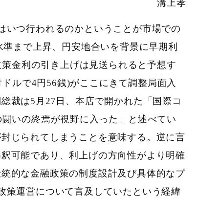
溝上孝
はいつ行われるのかということが市場での
りの水準まで上昇、円安地合いを背景に早期利
は政策金利の引き上げは見送られると予想す
(対ドルで4円56銭)がここにきて調整局面入
総裁は5月27日、本店で開かれた「国際コ
の闘いの終焉が視野に入った」と述べてい
が封じられてしまうことを意味する。逆に言
解釈可能であり、利上げの方向性がより明確
伝統的な金融政策の制度設計及び具体的なプ
政策運営について言及していたという経緯