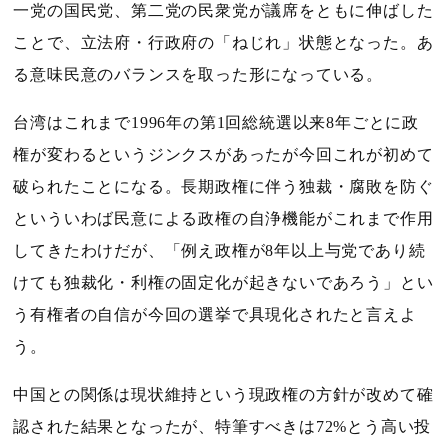
一党の国民党、第二党の民衆党が議席をともに伸ばした
ことで、立法府・行政府の「ねじれ」状態となった。あ
る意味民意のバランスを取った形になっている。
台湾はこれまで
1996
年の第
1
回総統選以来
8
年ごとに政
権が変わるというジンクスがあったが今回これが初めて
破られたことになる。長期政権に伴う独裁・腐敗を防ぐ
といういわば民意による政権の自浄機能がこれまで作用
してきたわけだが、「例え政権が
8
年以上与党であり続
けても独裁化・利権の固定化が起きないであろう」とい
う有権者の自信が今回の選挙で具現化されたと言えよ
う。
中国との関係は現状維持という現政権の方針が改めて確
認された結果となったが、特筆すべきは
72%
とう高い投