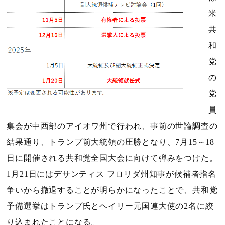
米
共
和
党
の
党
員
集会が中西部のアイオワ州で行われ、事前の世論調査の
結果通り、トランプ前大統領の圧勝となり、
7
月
15
～
18
日に開催される共和党全国大会に向けて弾みをつけた。
1
月
21
日にはデサンティス フロリダ州知事が候補者指名
争いから撤退することが明らかになったことで、共和党
予備選挙はトランプ氏とヘイリー元国連大使の
2
名に絞
り込まれたことになる。