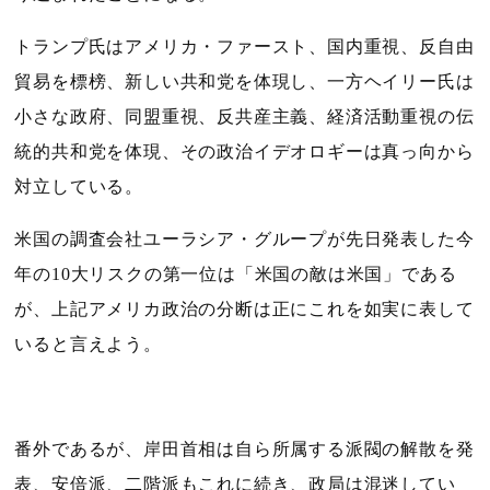
トランプ氏はアメリカ・ファースト、国内重視、反自由
貿易を標榜、新しい共和党を体現し、一方ヘイリー氏は
小さな政府、同盟重視、反共産主義、経済活動重視の伝
統的共和党を体現、その政治イデオロギーは真っ向から
対立している。
米国の調査会社ユーラシア・グループが先日発表した今
年の
10
大リスクの第一位は「米国の敵は米国」である
が、上記アメリカ政治の分断は正にこれを如実に表して
いると言えよう。
番外であるが、岸田首相は自ら所属する派閥の解散を発
表、安倍派、二階派もこれに続き、政局は混迷してい