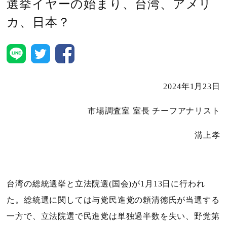
選挙イヤーの始まり、台湾、アメリ
カ、日本？
2024
年
1
月
23
日
市場調査室 室長 チーフアナリスト
溝上孝
台湾の総統選挙と立法院選
(
国会
)
が
1
月
13
日に行われ
た。総統選に関しては与党民進党の頼清徳氏が当選する
一方で、立法院選で民進党は単独過半数を失い、野党第