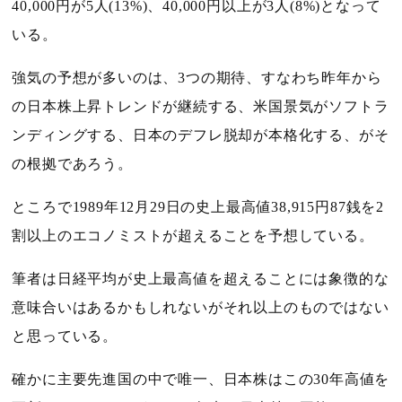
40,000
円が
5
人
(13%)
、
40,000
円以上が
3
人
(8%)
となって
いる。
強気の予想が多いのは、
3
つの期待、すなわち昨年から
の日本株上昇トレンドが継続する、米国景気がソフトラ
ンディングする、日本のデフレ脱却が本格化する、がそ
の根拠であろう。
ところで
1989
年
12
月
29
日の史上最高値
38,915
円
87
銭を
2
割以上のエコノミストが超えることを予想している。
筆者は日経平均が史上最高値を超えることには象徴的な
意味合いはあるかもしれないがそれ以上のものではない
と思っている。
確かに主要先進国の中で唯一、日本株はこの
30
年高値を