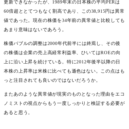
更新できなかったが、
1989
年末の日本株の平均
PER
は
60
倍超ととてつもなく割高であり、この
38,915
円は異常
値であった。現在の株価を
34
年前の異常値と比較しても
あまり意味はないであろう。
株価バブルの調整は
2000
年代前半には終焉し、その後
の株価は企業の売上高経常利益率、ひいては
ROE
の向
上に沿い上昇を続けている。特に
2012
年後半以降の日
本株の上昇率は米株に比べても遜色はない。この点はも
っと注目されても良いのではないだろうか。
またあのような異常値が現実のものとなった理由をエコ
ノミストの視点からもう一度しっかりと検証する必要が
あると思う。