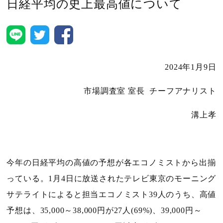
日経平均の史上最高値について
2024
年
1
月
9
日
市場調査室 室長 チーフアナリスト
溝上孝
今年の日経平均の高値の予想が各エコノミストから出揃
っている。
1
月
4
日に放送されたテレビ東京のモーニング
サテライトによると担当エコノミスト
39
人のうち、高値
予想は、
35,000
～
38,000
円が
27
人
(69%)
、
39,000
円～