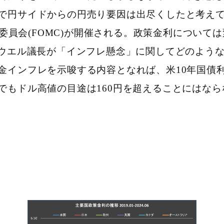
で円サイドからの円売り要因は出尽くしたと考え
市場委員会(FOMC)が開催される。政策金利につい
パウエル議長が「インフレ懸念」に関してどのよう
インフレを示唆する内容となれば、米10年国債利
でもドル高値の目途は160円を超えることにはなら