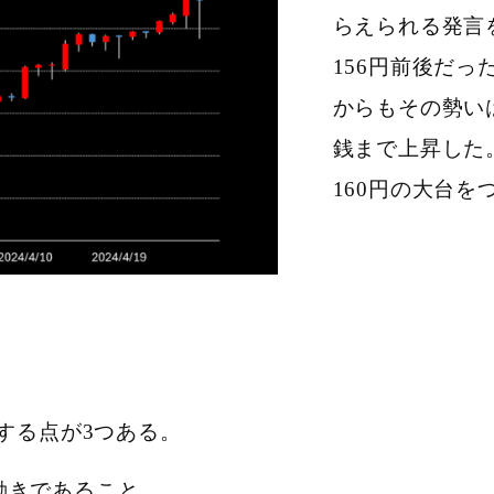
らえられる発言
156
円前後だっ
からもその勢い
銭まで上昇した
160
円の大台を
する点が3つある。
動きであること。