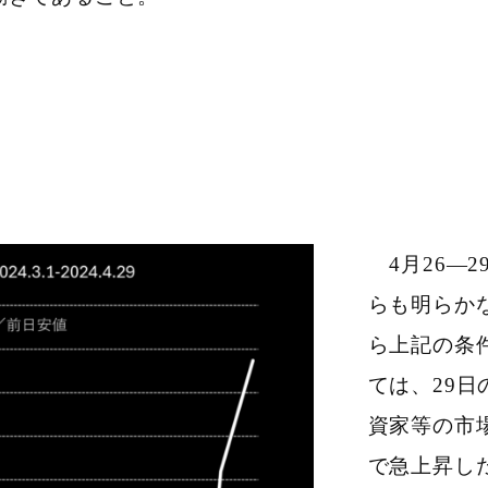
4月26―
らも明らか
ら上記の条件
ては、29
資家等の市
で急上昇し