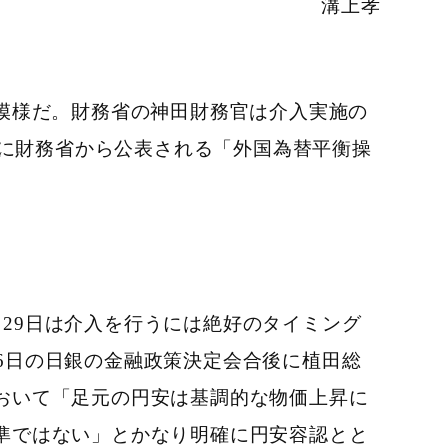
溝上孝
た模様だ。財務省の神田財務官は介入実施の
日に財務省から公表される「外国為替平衡操
月
29
日は介入を行うには絶好のタイミング
6
日の日銀の金融政策決定会合後に植田総
おいて「足元の円安は基調的な物価上昇に
準ではない」とかなり明確に円安容認とと