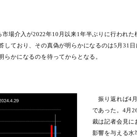
市場介入が2022年10月以来1年半ぶりに行われ
答しており、その真偽が明らかになるのは5月31
明らかになるのを待ってからとなる。
振り返れば
4
であった。
4
月
2
裁は記者会見に
影響を与える水