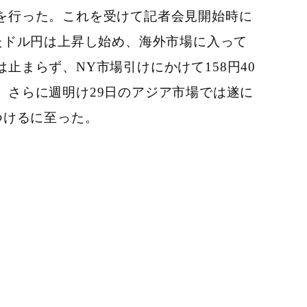
を行った。これを受けて記者会見開始時に
たドル円は上昇し始め、海外市場に入って
は止まらず、
NY
市場引けにかけて
158
円
40
。さらに週明け
29
日のアジア市場では遂に
つけるに至った。