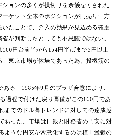
ジションの多くが損切りを余儀なくされた
マーケット全体のポジションが円売り一方
傾いたことで、介入の効果が見込める確度
務省が判断したとしても不思議ではない。
160円台前半から154円半ばまで5円以上
る。東京市場が休場であった為、投機筋の
である。1985年9月のプラザ合意により、
る過程で付けた戻り高値がこの160円であ
これまでのドル高トレンドに対しての達成感
言であった。市場は日銀と財務省の円安に対
えるような円安が常態化するのは植田総裁の