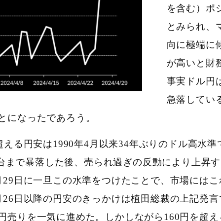
を含む）ポ
とみられ、
向に極端に
が高いと財
事実ドル円は
急落してい
とになったであろう。
る円安は1990年4月以来34年ぶりのドル高水準
0円台まで暴落した後、売られ過ぎの反動により上昇す
月29日に一旦この水準をつけたことで、市場には
月26日以降の円安のきっかけは植田総裁の上記発
円売りを一気に進めた。
しかしながら160円を超